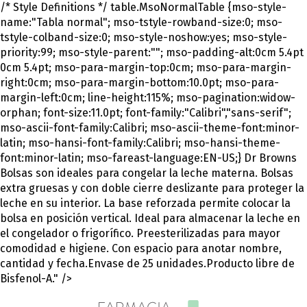
/* Style Definitions */ table.MsoNormalTable {mso-style-
name:"Tabla normal"; mso-tstyle-rowband-size:0; mso-
tstyle-colband-size:0; mso-style-noshow:yes; mso-style-
priority:99; mso-style-parent:""; mso-padding-alt:0cm 5.4pt
0cm 5.4pt; mso-para-margin-top:0cm; mso-para-margin-
right:0cm; mso-para-margin-bottom:10.0pt; mso-para-
margin-left:0cm; line-height:115%; mso-pagination:widow-
orphan; font-size:11.0pt; font-family:"Calibri","sans-serif";
mso-ascii-font-family:Calibri; mso-ascii-theme-font:minor-
latin; mso-hansi-font-family:Calibri; mso-hansi-theme-
font:minor-latin; mso-fareast-language:EN-US;} Dr Browns
Bolsas son ideales para congelar la leche materna. Bolsas
extra gruesas y con doble cierre deslizante para proteger la
leche en su interior. La base reforzada permite colocar la
bolsa en posición vertical. Ideal para almacenar la leche en
el congelador o frigorífico. Preesterilizadas para mayor
comodidad e higiene. Con espacio para anotar nombre,
cantidad y fecha.Envase de 25 unidades.Producto libre de
Bisfenol-A." />