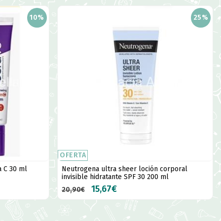
10%
25%
OFERTA
a C 30 ml
Neutrogena ultra sheer loción corporal
invisible hidratante SPF 30 200 ml
15,67€
20,90€