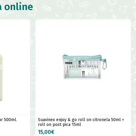
a online
ar 500ml.
Suavinex enjoy & go roll on citronela 50ml +
roll on post pica 15ml
15,00€