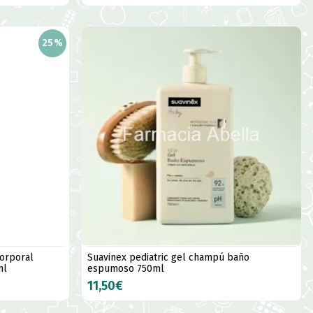
25%
corporal
Suavinex pediatric gel champú baño
ml
espumoso 750ml
11,50€