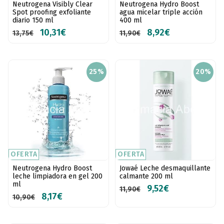
Neutrogena Visibly Clear
Neutrogena Hydro Boost
Spot proofing exfoliante
agua micelar triple acción
diario 150 ml
400 ml
10,31€
8,92€
13,75€
11,90€
25%
20%
OFERTA
OFERTA
Neutrogena Hydro Boost
Jowaé Leche desmaquillante
leche limpiadora en gel 200
calmante 200 ml
ml
9,52€
11,90€
8,17€
10,90€