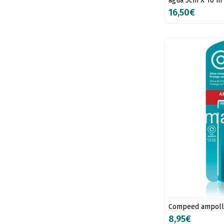
agua 5cm X 10 m
16,50€
Compeed ampolla
8,95€