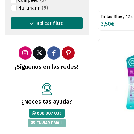
Compeed
(5)
Hartmann
(9)
Tiritas Bluey 12 
aplicar filtro
3,50€
¡Síguenos en las redes!
¿Necesitas ayuda?
638 087 033
ENVIAR EMAIL