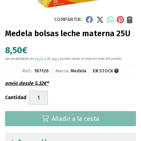
COMPARTIR:
Medela bolsas leche materna 25U
8,50
€
Las modalidades de
envío
y de
pago
pueden variar el importe final del pedido.
Ref.:
187126
Marca:
Medela
EN STOCK
envío desde
5,32
€
*
Cantidad
Añadir a la cesta