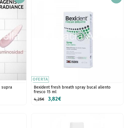
OFERTA
+ supra
Bexident fresh breath spray bucal aliento
fresco 15 ml
3,82€
4,25€