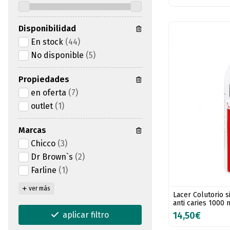
Disponibilidad
En stock
(44)
No disponible
(5)
Propiedades
en oferta
(7)
outlet
(1)
Marcas
Chicco
(3)
Dr Brown`s
(2)
Farline
(1)
ver más
Lacer Colutorio s
anti caries 1000 
14,50€
aplicar filtro