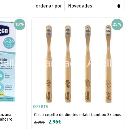
ordenar por
10%
25%
OFERTA
anzana
Chico cepillo de dientes infatil bamboo 3+ años
 ahorro
2,96€
3,95€