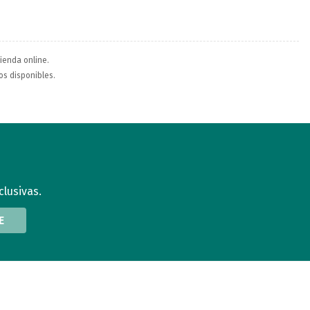
tienda online.
los disponibles.
clusivas.
E