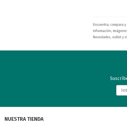
Encuentra, compara y
Información, imágenes,
Novedades, outlet y o
Suscríbe
NUESTRA TIENDA