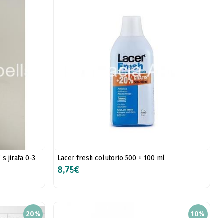
s jirafa 0-3
Lacer fresh colutorio 500 + 100 ml
8,75€
20%
10%