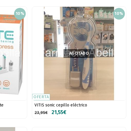
10%
10%
AGOTADO
OFERTA
te
VITIS sonic cepillo eléctrico
21,55€
23,95€