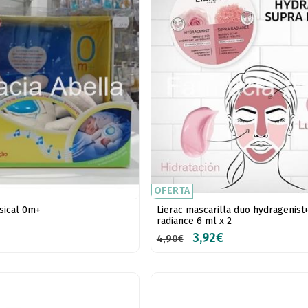
OFERTA
usical 0m+
Lierac mascarilla duo hydragenist
radiance 6 ml x 2
3,92€
4,90€