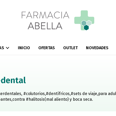
AS
INICIO
OFERTAS
OUTLET
NOVEDADES
-dental
terdentales, #colutorios,#dentífricos,#sets de viaje,para adu
ntes,contra #halitosis(mal aliento) y boca seca.