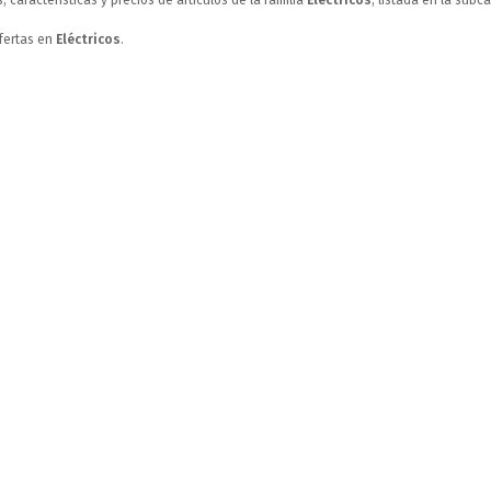
 características y precios de artículos de la familia
Eléctricos
, listada en la subc
fertas en
Eléctricos
.