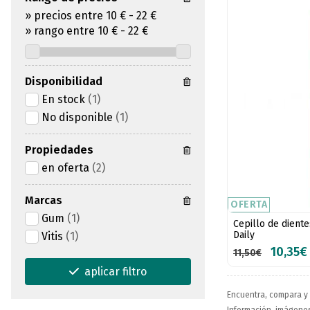
»
precios entre 10 €
-
22 €
»
rango entre
10
€
-
22
€
Disponibilidad
En stock
(1)
No disponible
(1)
Propiedades
en oferta
(2)
Marcas
OFERTA
Gum
(1)
Cepillo de dient
Daily
Vitis
(1)
10,35€
11,50€
aplicar filtro
Encuentra, compara y