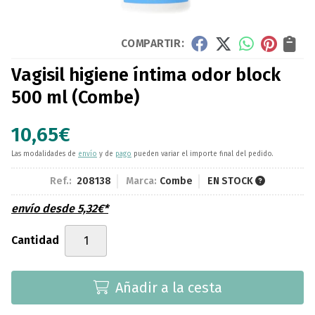
COMPARTIR:
Vagisil higiene íntima odor block
500 ml
(Combe)
10,65
€
Las modalidades de
envío
y de
pago
pueden variar el importe final del pedido.
Ref.:
208138
Marca:
Combe
EN STOCK
envío desde
5,32
€
*
Cantidad
Añadir a la cesta