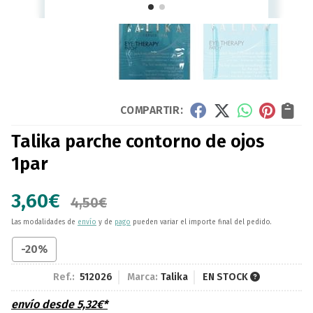
COMPARTIR:
Talika parche contorno de ojos
1par
3,60
€
4,50
€
Las modalidades de
envío
y de
pago
pueden variar el importe final del pedido.
-20%
Ref.:
512026
Marca:
Talika
EN STOCK
envío desde
5,32
€
*