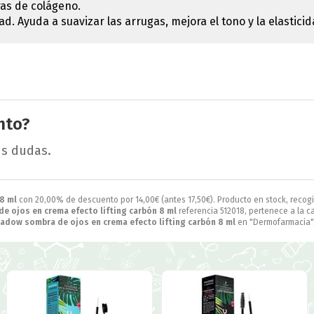
ras de colágeno.
d. Ayuda a suavizar las arrugas, mejora el tono y la elasticida
nto?
us dudas.
8 ml
con 20,00% de descuento por
14,00
€
(antes
17,50
€
). Producto en stock, recog
e ojos en crema efecto lifting carbón 8 ml
referencia 512018, pertenece a la c
hadow sombra de ojos en crema efecto lifting carbón 8 ml
en "Dermofarmacia",