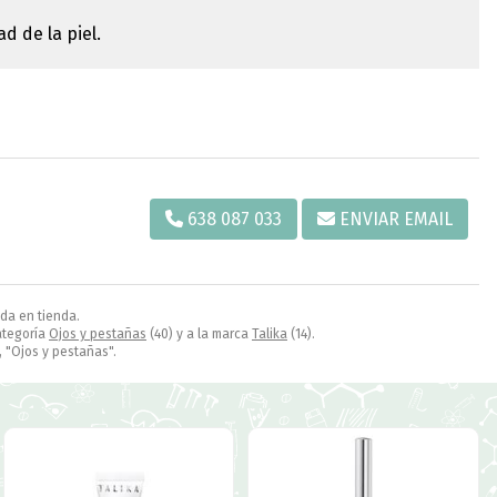
d de la piel.
638 087 033
ENVIAR EMAIL
ida en tienda.
ategoría
Ojos y pestañas
(40) y a la marca
Talika
(14).
 "Ojos y pestañas".