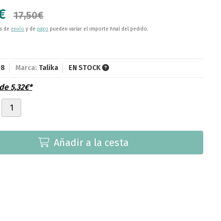
€
17,50
€
es de
envío
y de
pago
pueden variar el importe final del pedido.
18
Marca:
Talika
EN STOCK
sde
5,32
€
*
Añadir a la cesta