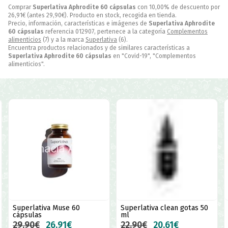
Comprar
Superlativa Aphrodite 60 cápsulas
con 10,00% de descuento por
26,91
€
(antes
29,90
€
). Producto en stock, recogida en tienda.
Precio, información, características e imágenes de
Superlativa Aphrodite
60 cápsulas
referencia 012907, pertenece a la categoría
Complementos
alimenticios
(7) y a la marca
Superlativa
(6).
Encuentra productos relacionados y de similares características a
Superlativa Aphrodite 60 cápsulas
en "Covid-19", "Complementos
alimenticios".
Superlativa Muse 60
Superlativa clean gotas 50
cápsulas
ml
29,90€
26,91€
22,90€
20,61€