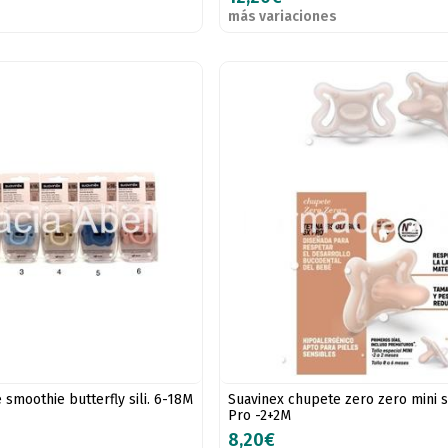
más variaciones
smoothie butterfly sili. 6-18M
Suavinex chupete zero zero mini s
Pro -2+2M
8,20€