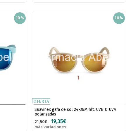
10%
10%
OFERTA
Suavinex gafa de sol 24-36M filt. UVB & UVA
polarizadas
19,35€
21,50€
más variaciones