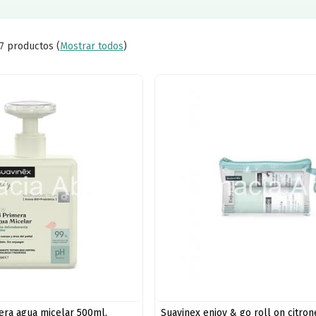
7 productos
(
Mostrar todos
)
era agua micelar 500ml.
Suavinex enjoy & go roll on citron