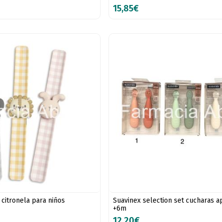
15,85€
 citronela para niños
Suavinex selection set cucharas a
+6m
12,20€