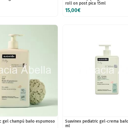
roll on post pica 15ml
15,00€
ric gel champú baño espumoso
Suavinex pediatric gel-crema bañ
ml