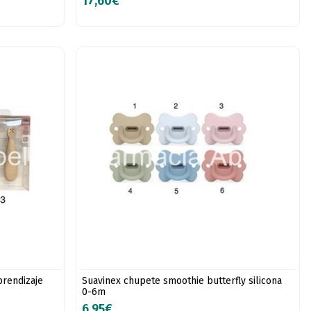
17,60€
prendizaje
Suavinex chupete smoothie butterfly silicona
0-6m
6,95€