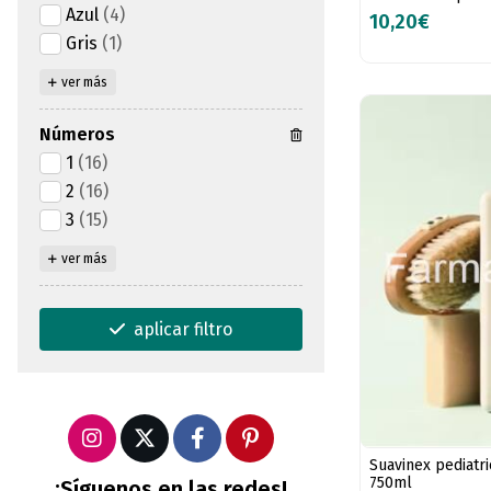
Azul
(4)
10,20€
Gris
(1)
ver más
Números
1
(16)
2
(16)
3
(15)
ver más
aplicar filtro
Suavinex pediat
750ml
¡Síguenos en las redes!