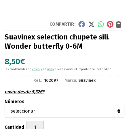
COMPARTIR:
Suavinex selection chupete sili.
Wonder butterfly 0-6M
8,50
€
Las modalidades de
envío
y de
pago
pueden variar el importe final del pedido.
Ref.:
162097
Marca:
Suavinex
envío desde
5,32
€
*
Números
Cantidad