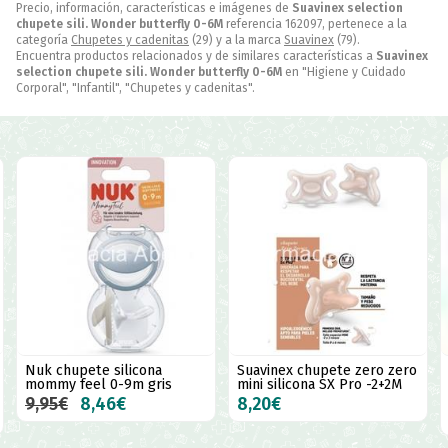
Precio, información, características e imágenes de
Suavinex selection
chupete sili. Wonder butterfly 0-6M
referencia 162097, pertenece a la
categoría
Chupetes y cadenitas
(29) y a la marca
Suavinex
(79).
Encuentra productos relacionados y de similares características a
Suavinex
selection chupete sili. Wonder butterfly 0-6M
en "Higiene y Cuidado
Corporal", "Infantil", "Chupetes y cadenitas".
Nuk chupete silicona
Suavinex chupete zero zero
mommy feel 0-9m gris
mini silicona SX Pro -2+2M
9,95€
8,46€
8,20€