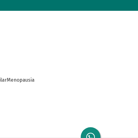
lar
Menopausia