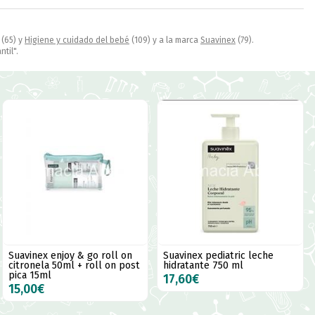
(65) y
Higiene y cuidado del bebé
(109) y a la marca
Suavinex
(79).
til".
Suavinex enjoy & go roll on
Suavinex pediatric leche
citronela 50ml + roll on post
hidratante 750 ml
pica 15ml
17,60€
15,00€