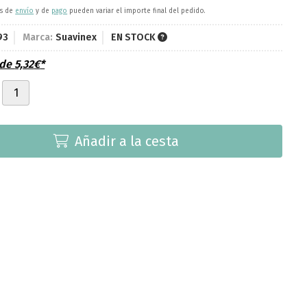
es de
envío
y de
pago
pueden variar el importe final del pedido.
93
Marca:
Suavinex
EN STOCK
sde
5,32
€
*
Añadir a la cesta