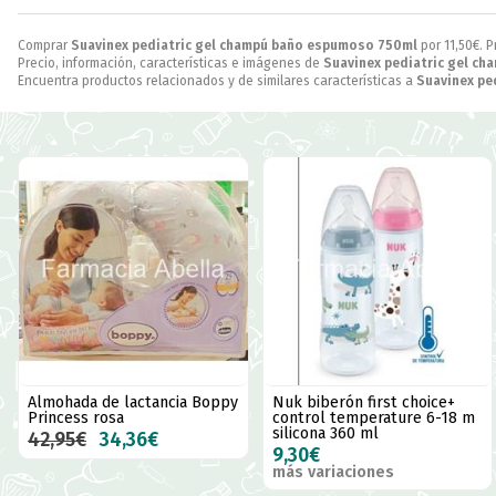
Comprar
Suavinex pediatric gel champú baño espumoso 750ml
por
11,50
€
. 
Precio, información, características e imágenes de
Suavinex pediatric gel c
Encuentra productos relacionados y de similares características a
Suavinex pe
Almohada de lactancia Boppy
Nuk biberón first choice+
Princess rosa
control temperature 6-18 m
silicona 360 ml
42,95€
34,36€
9,30€
más variaciones