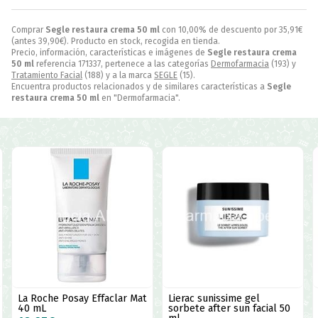
Comprar
Segle restaura crema 50 ml
con 10,00% de descuento por
35,91
€
(antes
39,90
€
). Producto en stock, recogida en tienda.
Precio, información, características e imágenes de
Segle restaura crema
50 ml
referencia 171337, pertenece a las categorías
Dermofarmacia
(193) y
Tratamiento Facial
(188) y a la marca
SEGLE
(15).
Encuentra productos relacionados y de similares características a
Segle
restaura crema 50 ml
en "Dermofarmacia".
Lierac sunissime gel
Mi rebotica loción para
sorbete after sun facial 50
después del afeitado 100