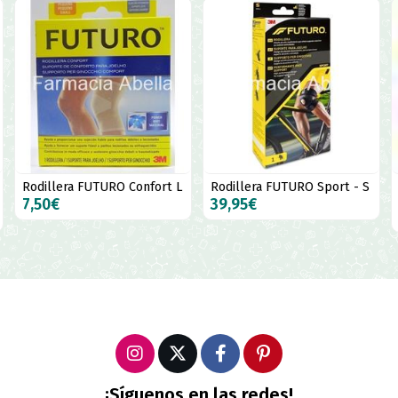
RO Confort L
Rodillera FUTURO Sport - S
Soporte rotulian
talla única
39,95€
15,90€
¡Síguenos en las redes!