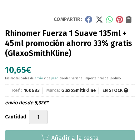
COMPARTIR:
Rhinomer Fuerza 1 Suave 135ml +
45ml promoción ahorro 33% gratis
(GlaxoSmithKline)
10,65
€
Las modalidades de
envío
y de
pago
pueden variar el importe final del pedido.
Ref.:
160683
Marca:
GlaxoSmithKline
EN STOCK
envío desde
5,32
€
*
Cantidad
Añadir a la cesta