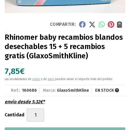
COMPARTIR:
Rhinomer baby recambios blandos
desechables 15 + 5 recambios
gratis
(GlaxoSmithKline)
7,85
€
Las modalidades de
envío
y de
pago
pueden variar el importe final del pedido.
Ref.:
160686
Marca:
GlaxoSmithKline
EN STOCK
envío desde
5,32
€
*
Cantidad