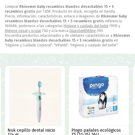
Comprar
Rhinomer baby recambios blandos desechables 15 + 5
recambios gratis
por
7,85
€
. Producto en stock, recogida en tienda.
Precio, información, características, enlace e imágenes de
Rhinomer baby
recambios blandos desechables 15 + 5 recambios gratis
referencia
160686, pertenece a las categorías
Higiene y cuidado del bebé
(109) y
Higiene nasal y ocular
(14) y a la marca
GlaxoSmithKline
(10).
Encuentra productos relacionados y de similares características a
Rhinomer
baby recambios blandos desechables 15 + 5 recambios gratis
en
"Higiene y Cuidado Corporal", "Infantil", "Higiene y cuidado del bebé".
Nuk cepillo dental inicio
Pingo pañales ecológicos
12+ m
T5 (11-25) 36U