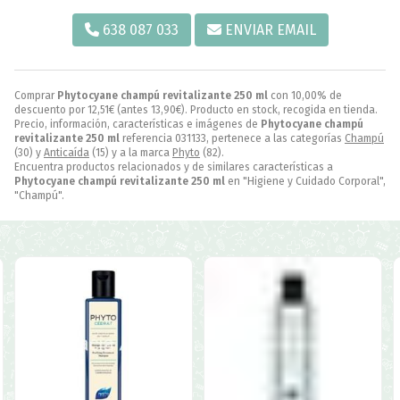
638 087 033
ENVIAR EMAIL
Comprar
Phytocyane champú revitalizante 250 ml
con 10,00% de
descuento por
12,51
€
(antes
13,90
€
). Producto en stock, recogida en tienda.
Precio, información, características e imágenes de
Phytocyane champú
revitalizante 250 ml
referencia 031133, pertenece a las categorías
Champú
(30) y
Anticaída
(15) y a la marca
Phyto
(82).
Encuentra productos relacionados y de similares características a
Phytocyane champú revitalizante 250 ml
en "Higiene y Cuidado Corporal",
"Champú".