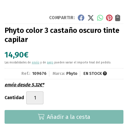
COMPARTIR:
Phyto color 3 castaño oscuro tinte
capilar
14,90
€
Las modalidades de
envío
y de
pago
pueden variar el importe final del pedido.
Ref.:
109676
Marca:
Phyto
EN STOCK
envío desde
5,32
€
*
Cantidad
Añadir a la cesta