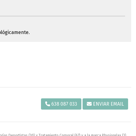
ológicamente.
638 087 033
ENVIAR EMAIL
orías
Deportistas
(30) y
Tratamiento Corporal
(67) y a la marca
Physiorelax
(3).