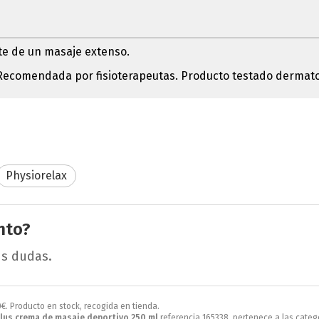
ite de un masaje extenso.
s. Recomendada por fisioterapeutas. Producto testado dermat
Physiorelax
nto?
us dudas.
0
€
. Producto en stock, recogida en tienda.
plus crema de masaje deportivo 250 ml
referencia 165338, pertenece a las categ