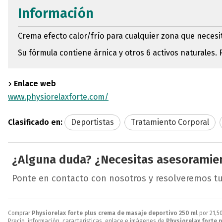
Información
Crema efecto calor/frío para cualquier zona que neces
Su fórmula contiene árnica y otros 6 activos naturale
Enlace web
www.physiorelaxforte.com/
Clasificado en:
Deportistas
Tratamiento Corporal
¿Alguna duda? ¿Necesitas asesoramie
Ponte en contacto con nosotros y resolveremos t
Comprar
Physiorelax forte plus crema de masaje deportivo 250 ml
por
21,5
Precio, información, características, enlace e imágenes de
Physiorelax forte 