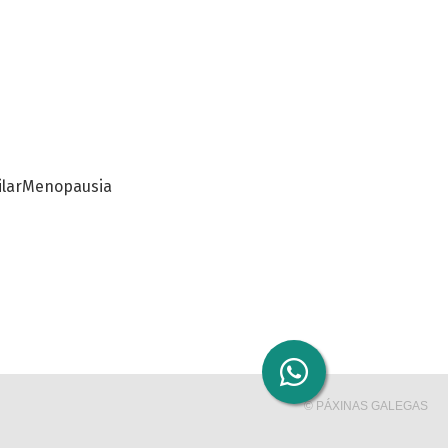
lar
Menopausia
© PÁXINAS GALEGAS