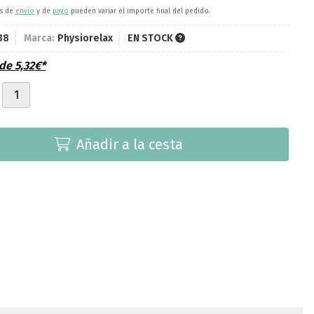
es de
envío
y de
pago
pueden variar el importe final del pedido.
38
Marca:
Physiorelax
EN STOCK
sde
5,32
€
*
Añadir a la cesta