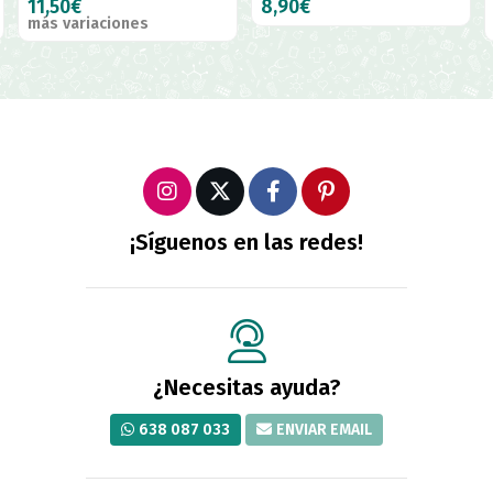
uni
8,90€
6,30€
¡Síguenos en las redes!
¿Necesitas ayuda?
638 087 033
ENVIAR EMAIL