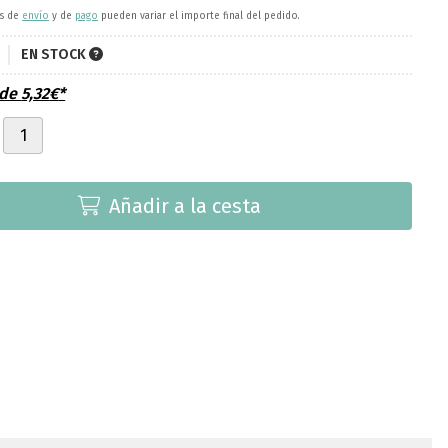
es de
envío
y de
pago
pueden variar el importe final del pedido.
k
EN STOCK
sde
5,32
€
*
Añadir a la cesta