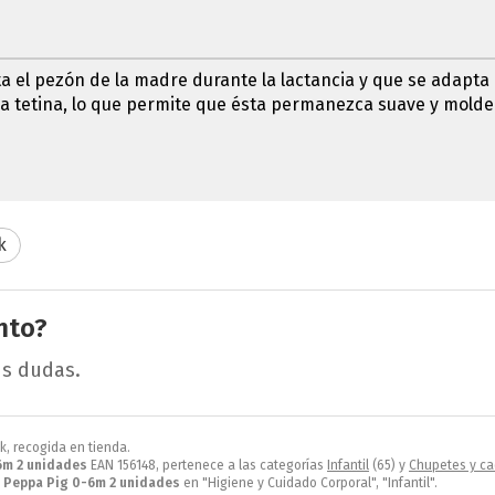
ita el pezón de la madre durante la lactancia y que se adapt
 la tetina, lo que permite que ésta permanezca suave y mold
k
nto?
us dudas.
k, recogida en tienda.
6m 2 unidades
EAN 156148, pertenece a las categorías
Infantil
(65) y
Chupetes y ca
 Peppa Pig 0-6m 2 unidades
en "Higiene y Cuidado Corporal", "Infantil".