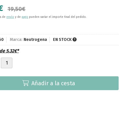
€
19,50
€
es de
envío
y de
pago
pueden variar el importe final del pedido.
60
Marca:
Neutrogena
EN STOCK
sde
5,32
€
*
Añadir a la cesta