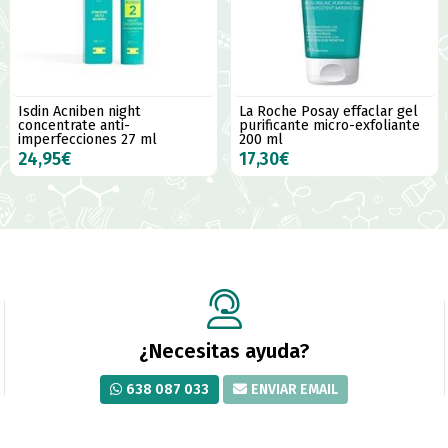
Isdin Acniben night
La Roche Posay effaclar gel
concentrate anti-
purificante micro-exfoliante
imperfecciones 27 ml
200 ml
24,95€
17,30€
¿Necesitas ayuda?
638 087 033
ENVIAR EMAIL