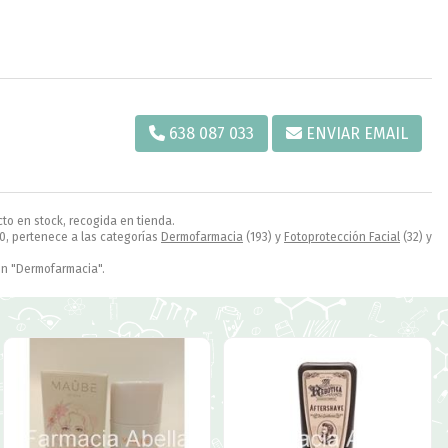
638 087 033
ENVIAR EMAIL
cto en stock, recogida en tienda.
0, pertenece a las categorías
Dermofarmacia
(193) y
Fotoprotección Facial
(32) y
n "Dermofarmacia".