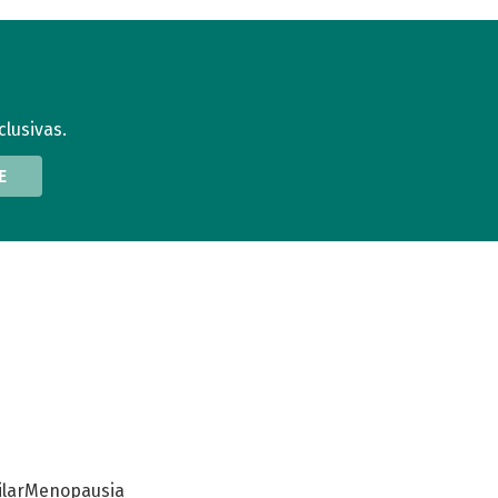
clusivas.
E
lar
Menopausia