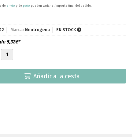
es de
envío
y de
pago
pueden variar el importe final del pedido.
02
Marca:
Neutrogena
EN STOCK
sde
5,32
€
*
Añadir a la cesta