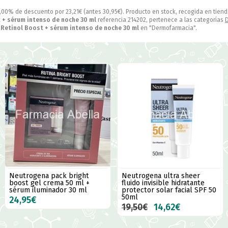
,00% de descuento por
23,21
€
(antes
30,95
€
). Producto en stock, recogida en tiend
 + sérum intenso de noche 30 ml
referencia 214202, pertenece a las categorías
Retinol Boost + sérum intenso de noche 30 ml
en "Dermofarmacia".
Neutrogena pack bright
Neutrogena ultra sheer
boost gel crema 50 ml +
fluido invisible hidratante
sérum iluminador 30 ml
protector solar facial SPF 50
50ml
24,95€
19,50€
14,62€