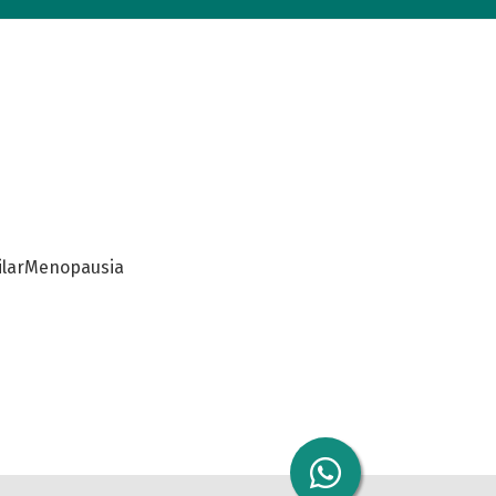
lar
Menopausia