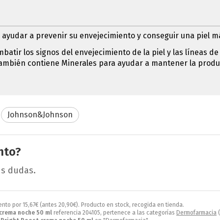
 ayudar a prevenir su envejecimiento y conseguir una piel m
ir los signos del envejecimiento de la piel y las líneas de 
el. También contiene Minerales para ayudar a mantener la produ
Johnson&Johnson
nto?
us dudas.
ento por
15,67
€
(antes
20,90
€
). Producto en stock, recogida en tienda.
crema noche 50 ml
referencia 204105, pertenece a las categorías
Dermofarmacia
(