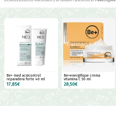
Encuentra productos relacionados y de similares características a
Neutrogena 
Be+ med acnicontrol
Be+energifique crema
reparadora forte 40 ml
vitamina C 50 ml
17,85€
28,50€