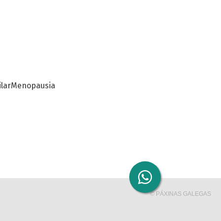
lar
Menopausia
© PÁXINAS GALEGAS