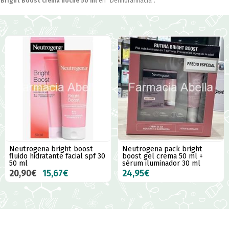
Bright Boost crema noche 50 ml
en "Dermofarmacia".
Neutrogena bright boost
Neutrogena pack bright
fluido hidratante facial spf 30
boost gel crema 50 ml +
50 ml
sérum iluminador 30 ml
20,90€
15,67€
24,95€