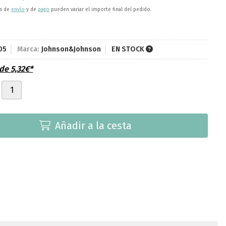
es de
envío
y de
pago
pueden variar el importe final del pedido.
05
Marca:
Johnson&Johnson
EN STOCK
sde
5,32
€
*
Añadir a la cesta