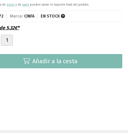
es de
envío
y de
pago
pueden variar el importe final del pedido.
72
Marca:
CINFA
EN STOCK
sde
5,32
€
*
Añadir a la cesta