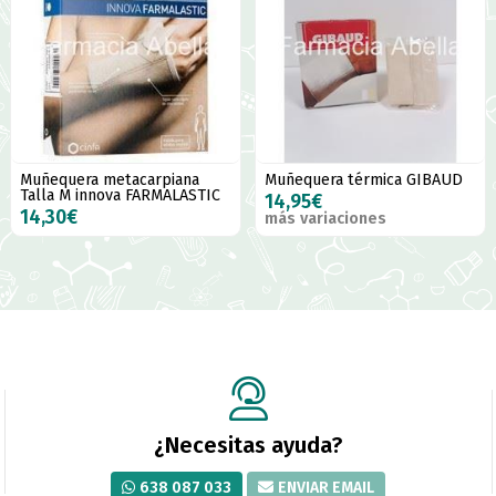
Muñequera metacarpiana
Muñequera térmica GIBAUD
Talla M innova FARMALASTIC
14,95€
14,30€
más variaciones
¿Necesitas ayuda?
638 087 033
ENVIAR EMAIL