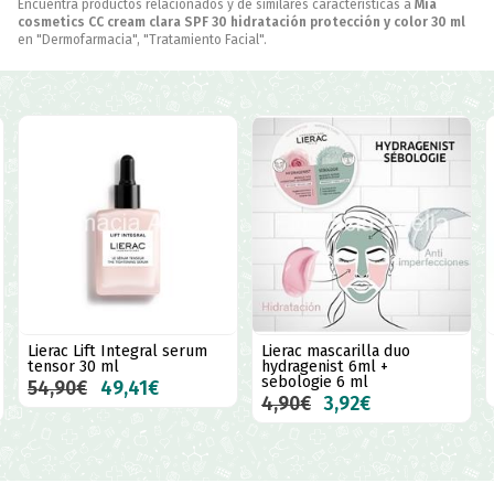
Encuentra productos relacionados y de similares características a
Mia
cosmetics CC cream clara SPF 30 hidratación protección y color 30 ml
en "Dermofarmacia", "Tratamiento Facial".
al serum
Lierac mascarilla duo
Mia cosmetics CC cre
hydragenist 6ml +
medio spf 30
sebologie 6 ml
€
17,95€
4,90€
3,92€