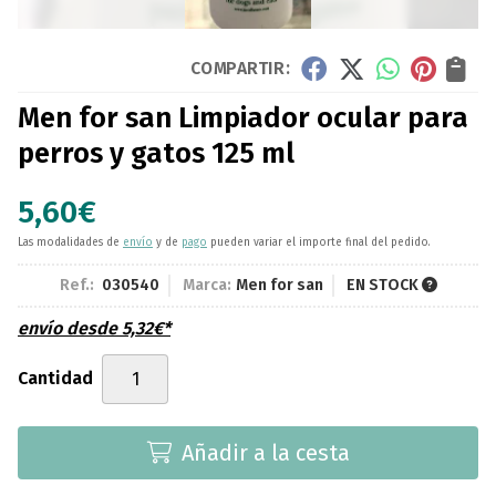
COMPARTIR:
Men for san Limpiador ocular para
perros y gatos 125 ml
5,60
€
Las modalidades de
envío
y de
pago
pueden variar el importe final del pedido.
Ref.:
030540
Marca:
Men for san
EN STOCK
envío desde
5,32
€
*
Cantidad
Añadir a la cesta