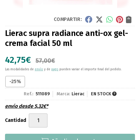
COMPARTIR:
Lierac supra radiance anti-ox gel-
crema facial 50 ml
42,75
€
57,00
€
Las modalidades de
envío
y de
pago
pueden variar el importe final del pedido.
-25%
Ref.:
511089
Marca:
Lierac
EN STOCK
envío desde
5,32
€
*
Cantidad