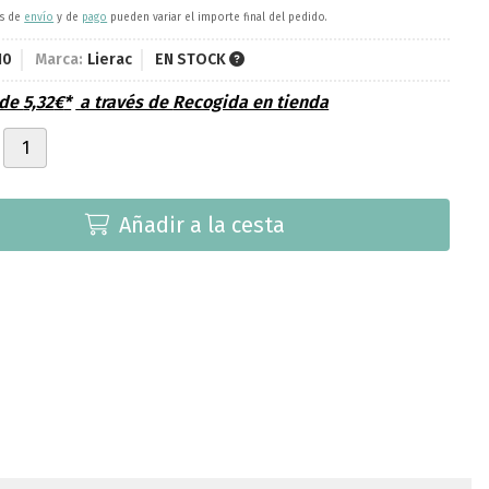
es de
envío
y de
pago
pueden variar el importe final del pedido.
10
Marca:
Lierac
EN STOCK
sde
5,32
€
*
a través de
Recogida en tienda
Añadir a la cesta