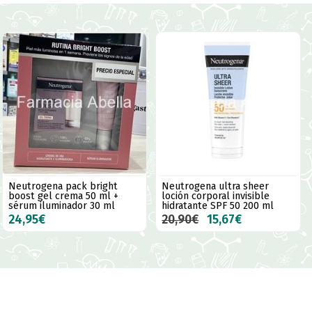
Neutrogena pack bright
Neutrogena ultra sheer
boost gel crema 50 ml +
loción corporal invisible
sérum iluminador 30 ml
hidratante SPF 50 200 ml
24,95€
20,90€
15,67€