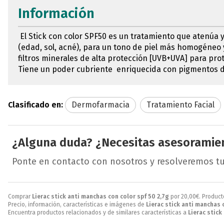
Información
El Stick con color SPF50 es un tratamiento que atenúa y
(edad, sol, acné), para un tono de piel más homogéneo
filtros minerales de alta protección [UVB+UVA] para prot
Tiene un poder cubriente enriquecida con pigmentos de 
Clasificado en:
Dermofarmacia
Tratamiento Facial
¿Alguna duda? ¿Necesitas asesoramie
Ponte en contacto con nosotros y resolveremos t
Comprar
Lierac stick anti manchas con color spf 50 2,7g
por
20,00
€
. Produc
Precio, información, características e imágenes de
Lierac stick anti manchas 
Encuentra productos relacionados y de similares características a
Lierac stick