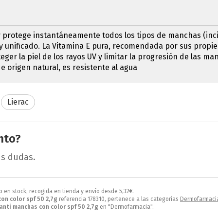
 protege instantáneamente todos los tipos de manchas (incipi
 y unificado. La Vitamina E pura, recomendada por sus propi
eger la piel de los rayos UV y limitar la progresión de las m
origen natural, es resistente al agua
Lierac
nto?
us dudas.
to en stock, recogida en tienda y envío desde
5,32
€
.
con color spf 50 2,7g
referencia 178310, pertenece a las categorías
Dermofarmaci
 anti manchas con color spf 50 2,7g
en "Dermofarmacia".