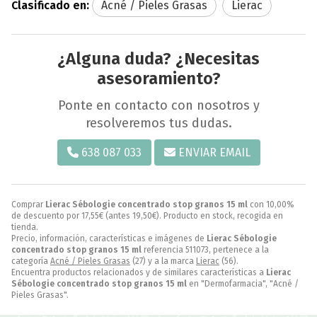
Clasificado en:
Acné / Pieles Grasas
Lierac
¿Alguna duda? ¿Necesitas
asesoramiento?
Ponte en contacto con nosotros y
resolveremos tus dudas.
638 087 033
ENVIAR EMAIL
Comprar
Lierac Sébologie concentrado stop granos 15 ml
con 10,00%
de descuento por
17,55
€
(antes
19,50
€
). Producto en stock, recogida en
tienda.
Precio, información, características e imágenes de
Lierac Sébologie
concentrado stop granos 15 ml
referencia 511073, pertenece a la
categoría
Acné / Pieles Grasas
(27) y a la marca
Lierac
(56).
Encuentra productos relacionados y de similares características a
Lierac
Sébologie concentrado stop granos 15 ml
en "Dermofarmacia", "Acné /
Pieles Grasas".