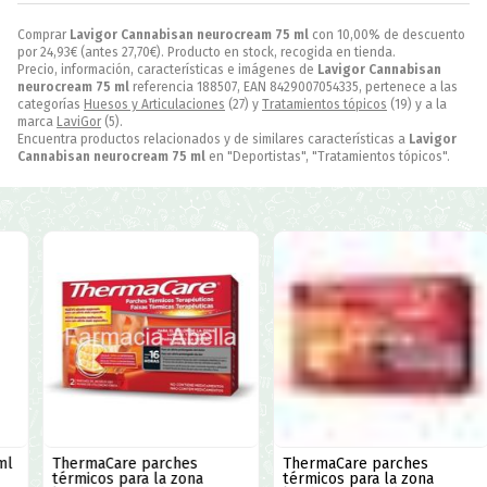
Comprar
Lavigor Cannabisan neurocream 75 ml
con 10,00% de descuento
por
24,93
€
(antes
27,70
€
). Producto en stock, recogida en tienda.
Precio, información, características e imágenes de
Lavigor Cannabisan
neurocream 75 ml
referencia 188507, EAN 8429007054335, pertenece a las
categorías
Huesos y Articulaciones
(27) y
Tratamientos tópicos
(19) y a la
marca
LaviGor
(5).
Encuentra productos relacionados y de similares características a
Lavigor
Cannabisan neurocream 75 ml
en "Deportistas", "Tratamientos tópicos".
ThermaCare parches
ThermaCare parches
térmicos para la zona
térmicos para la zona