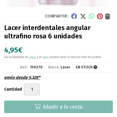
COMPARTIR:
Lacer interdentales angular
ultrafino rosa 6 unidades
4,95
€
Las modalidades de
envío
y de
pago
pueden variar el importe final del pedido.
Ref.:
159270
Marca:
Lacer
EN STOCK
envío desde
5,32
€
*
Cantidad
Añadir a la cesta