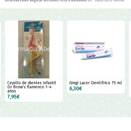
interdentales angular ultrafino rosa 6 unidades
en "Salud buco-dental".
Gingi Lacer Dentífrico 75 ml
GingiLacer colutorio para
encías sensibles 500 ml
6,30€
9,95€