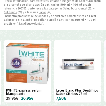
Precio, información, características, enlace e imágenes de
Lacer Colutorio
sin alcohol uso diario acción anti caries 500 ml + 100 ml gratis
referencia 205765, pertenece a las categorías
Salud buco-dental
(53) y
Colutorios
(21) y a la marca
Lacer
(42).
Encuentra productos relacionados y de similares características a
Lacer
Colutorio sin alcohol uso diario acción anti caries 500 ml + 100 ml
gratis
en "Salud buco-dental".
 express serum
Lacer Blanc Plus Dentífrico
Lacer inte
eante
Sabor Cítricos 75 ml
ultrafino r
€
26,95€
7,50€
4,95€