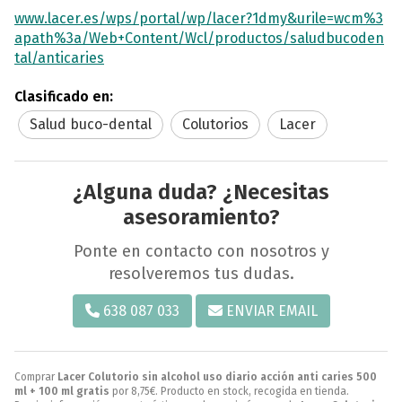
www.lacer.es/wps/portal/wp/lacer?1dmy&urile=wcm%3
apath%3a/Web+Content/Wcl/productos/saludbucoden
tal/anticaries
Clasificado en:
Salud buco-dental
Colutorios
Lacer
¿Alguna duda? ¿Necesitas
asesoramiento?
Ponte en contacto con nosotros y
resolveremos tus dudas.
638 087 033
ENVIAR EMAIL
Comprar
Lacer Colutorio sin alcohol uso diario acción anti caries 500
ml + 100 ml gratis
por
8,75
€
. Producto en stock, recogida en tienda.