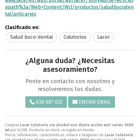
www.lacer.es/wps/portal/wp/lacer?1dmy&urile=wcm%3
apath%3a/Web+Content/Wcl/productos/saludbucoden
tal/anticaries
Clasificado en:
Salud buco-dental
Colutorios
Lacer
¿Alguna duda? ¿Necesitas
asesoramiento?
Ponte en contacto con nosotros y
resolveremos tus dudas.
638 087 033
ENVIAR EMAIL
Comprar
Lacer Colutorio sin alcohol uso diario acción anti caries 1000
ml
por
14,50
€
. Producto en stock, recogida en tienda.
Precio, información, características, enlace e imágenes de
Lacer Colutorio
sin alcohol uso diario acción anti caries 1000 ml
referencia 162085,