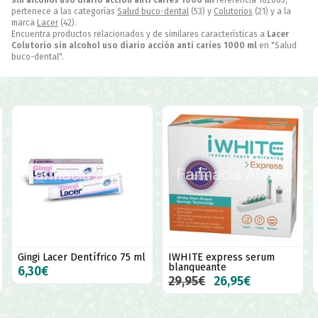
pertenece a las categorías
Salud buco-dental
(53) y
Colutorios
(21) y a la
marca
Lacer
(42).
Encuentra productos relacionados y de similares características a
Lacer
Colutorio sin alcohol uso diario acción anti caries 1000 ml
en "Salud
buco-dental".
5 ml
IWHITE express serum
Lacer fresh colutorio 500 +
blanqueante
100 ml
29,95€
26,95€
8,75€