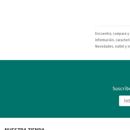
Encuentra, compara y
Información, caracterís
Novedades, outlet y o
Suscríbe