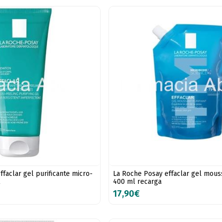
faclar gel purificante micro-
La Roche Posay effaclar gel mouss
l
400 ml recarga
17,90€