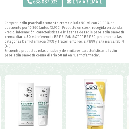
638 087 033
ENVIAR EMAIL
Comprar
Isdin psorisdin smooth crema diaria 50 ml
con 20,00% de
descuento por
10,36
€
(antes
12,95
€
). Producto en stock, recogida en tienda.
Precio, información, características e imágenes de
Isdin psorisdin smooth
crema diaria 50 ml
referencia 153136, EAN 8470001531360, pertenece a las
categorías
Dermofarmacia
(193) y
Tratamiento Facial
(188) y a la marca
ISDIN
(40).
Encuentra productos relacionados y de similares características a
Isdin
psorisdin smooth crema diaria 50 ml
en "Dermofarmacia".