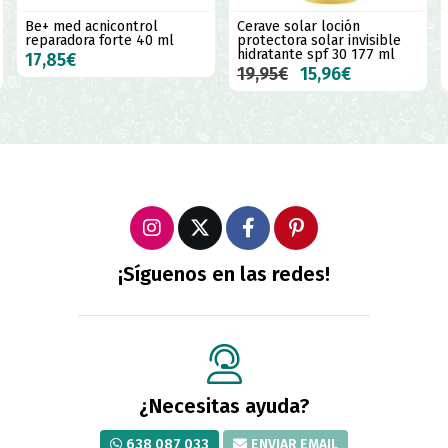
d acnicontrol
Cerave solar loción
Dr. Fillerm
ora forte 40 ml
protectora solar invisible
nutri age 3
hidratante spf 30 177 ml
hidratante
€
19,95€
15,96€
6,99€
¡Síguenos en las redes!
¿Necesitas ayuda?
638 087 033
ENVIAR EMAIL