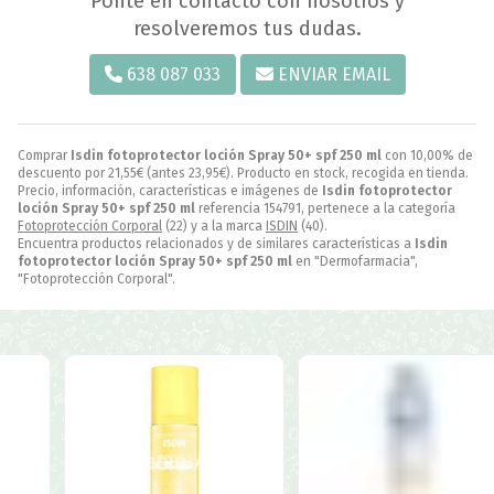
Ponte en contacto con nosotros y
resolveremos tus dudas.
638 087 033
ENVIAR EMAIL
Comprar
Isdin fotoprotector loción Spray 50+ spf 250 ml
con 10,00% de
descuento por
21,55
€
(antes
23,95
€
). Producto en stock, recogida en tienda.
Precio, información, características e imágenes de
Isdin fotoprotector
loción Spray 50+ spf 250 ml
referencia 154791, pertenece a la categoría
Fotoprotección Corporal
(22) y a la marca
ISDIN
(40).
Encuentra productos relacionados y de similares características a
Isdin
fotoprotector loción Spray 50+ spf 250 ml
en "Dermofarmacia",
"Fotoprotección Corporal".