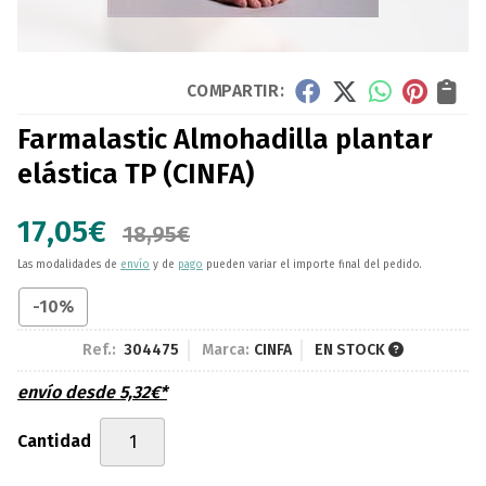
COMPARTIR:
Farmalastic Almohadilla plantar
elástica TP
(CINFA)
17,05
€
18,95
€
Las modalidades de
envío
y de
pago
pueden variar el importe final del pedido.
-10%
Ref.:
304475
Marca:
CINFA
EN STOCK
envío desde
5,32
€
*
Cantidad