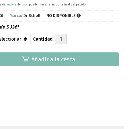
es de
envío
y de
pago
pueden variar el importe final del pedido.
36
Marca:
Dr Scholl
NO DISPONIBLE
sde
5,32
€
*
Cantidad
Añadir a la cesta