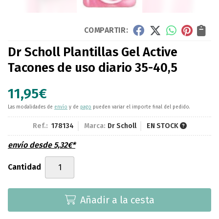
COMPARTIR:
Dr Scholl Plantillas Gel Active
Tacones de uso diario 35-40,5
11,95
€
Las modalidades de
envío
y de
pago
pueden variar el importe final del pedido.
Ref.:
178134
Marca:
Dr Scholl
EN STOCK
envío desde
5,32
€
*
Cantidad
Añadir a la cesta