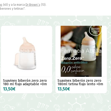
as
(45) y a la marca
Dr Brown`s
(13).
iberones y tetinas".
Suavinex biberón zero zero
Suavinex biberón zero zero
180 ml flujo adaptable +0m
180ml tetina flujo lento +0m
13,50€
13,50€