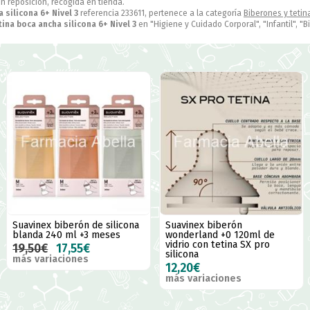
en reposición, recogida en tienda.
 silicona 6+ Nivel 3
referencia 233611, pertenece a la categoría
Biberones y tetin
ina boca ancha silicona 6+ Nivel 3
en "Higiene y Cuidado Corporal", "Infantil", "B
Suavinex biberón de silicona
Suavinex biberón
blanda 240 ml +3 meses
wonderland +0 120ml de
vidrio con tetina SX pro
19,50€
17,55€
silicona
más variaciones
12,20€
más variaciones