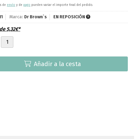
es de
envío
y de
pago
pueden variar el importe final del pedido.
11
Marca:
Dr Brown`s
EN REPOSICIÓN
sde
5,32
€
*
Añadir a la cesta