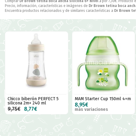
Comprar
Dr Brown tetina boca ancha silicona 6+ Nivel 3
por
7,30
€
. Producto 
Precio, información, características e imágenes de
Dr Brown tetina boca ancha
Encuentra productos relacionados y de similares características a
Dr Brown tet
Chicco biberón PERFECT 5
MAM Starter Cup 150ml 4+m
silicona 2m+ 240 ml
8,95€
9,75€
8,77€
más variaciones