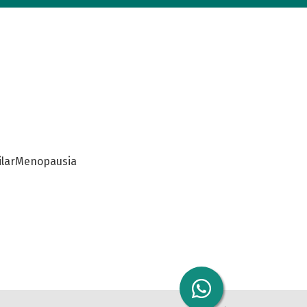
lar
Menopausia