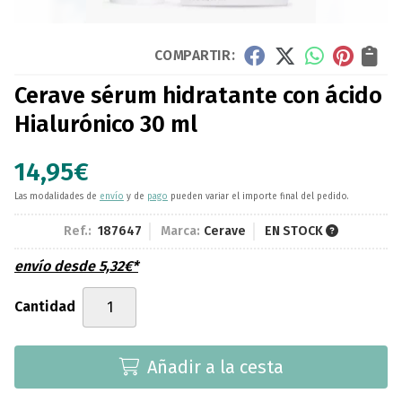
COMPARTIR:
Cerave sérum hidratante con ácido
Hialurónico 30 ml
14,95
€
Las modalidades de
envío
y de
pago
pueden variar el importe final del pedido.
Ref.:
187647
Marca:
Cerave
EN STOCK
envío desde
5,32
€
*
Cantidad
Añadir a la cesta