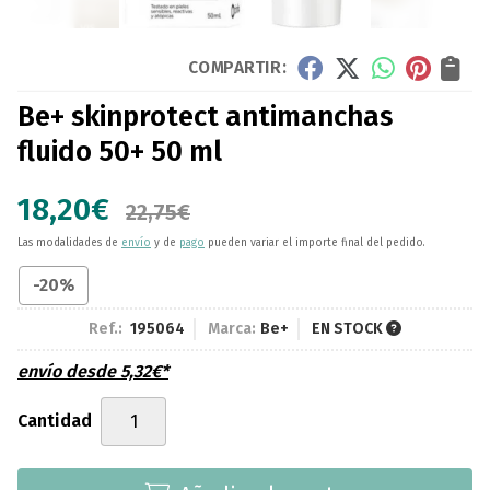
COMPARTIR:
Be+ skinprotect antimanchas
fluido 50+ 50 ml
18,20
€
22,75
€
Las modalidades de
envío
y de
pago
pueden variar el importe final del pedido.
-20%
Ref.:
195064
Marca:
Be+
EN STOCK
envío desde
5,32
€
*
Cantidad