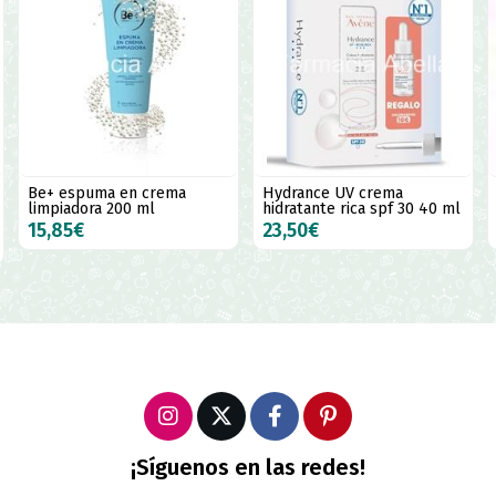
Hydrance UV crema
La roche Posay effaclar
hidratante rica spf 30 40 ml
duo+M parches 22 uni
23,50€
14,50€
¡Síguenos en las redes!