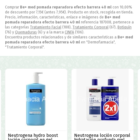
Comprar
Be+ med pomada reparadora efecto barrera 40 ml
con 10,00%
de descuento por
7,15
€
(antes
7,95
€
). Producto en stock, recogida en tienda.
Precio, información, características, enlace e imágenes de
Be+ med
pomada reparadora efecto barrera 40 ml
referencia 187008, pertenece a
las categorías
Tratamiento Facial
(188),
Tratamiento Corporal
(67),
Botiquín
(76) y
Quemaduras
(6) y a la marca
CINFA
(106).
Encuentra productos relacionados y de similares características a
Be+ med
pomada reparadora efecto barrera 40 ml
en "Dermofarmacia",
"Tratamiento Corporal".
Neutrogena hydro boost
Neutrogena loción corporal
loción corporal en gel
hidratación profunda piel