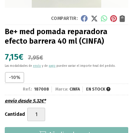
COMPARTIR:
Be+ med pomada reparadora
efecto barrera 40 ml
(CINFA)
7,15
€
7,95
€
Las modalidades de
envío
y de
pago
pueden variar el importe final del pedido.
-10%
Ref.:
187008
Marca:
CINFA
EN STOCK
envío desde
5,32
€
*
Cantidad