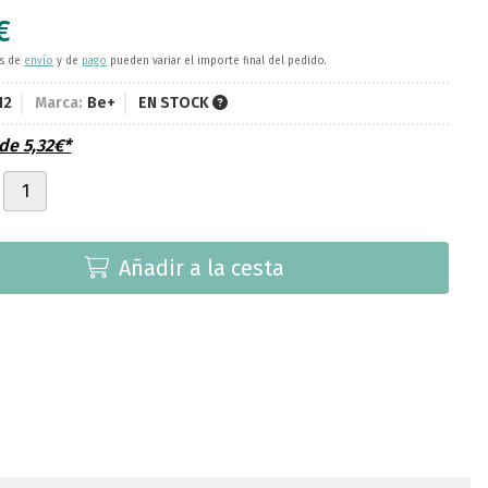
€
es de
envío
y de
pago
pueden variar el importe final del pedido.
12
Marca:
Be+
EN STOCK
sde
5,32
€
*
Añadir a la cesta