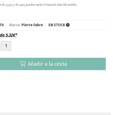
es de
envío
y de
pago
pueden variar el importe final del pedido.
70
Marca:
Pierre Fabre
EN STOCK
sde
5,32
€
*
Añadir a la cesta