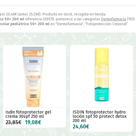
 por
20,40
€
(antes
25,50
€
). Producto en stock, recogida en tienda.
ico 50+ 200 ml
referencia 330570, pertenece a las categorías
Dermofarmacia
(193)
 solar pediátrico 50+ 200 ml
en "Dermofarmacia", "Fotoprotección Corporal".
Isdin fotoprotector gel
ISDIN fotoprotector hydro
crema 30spf 250 ml
loción spf 50 protect detox
200 ml
23,85€
19,08€
24,60€