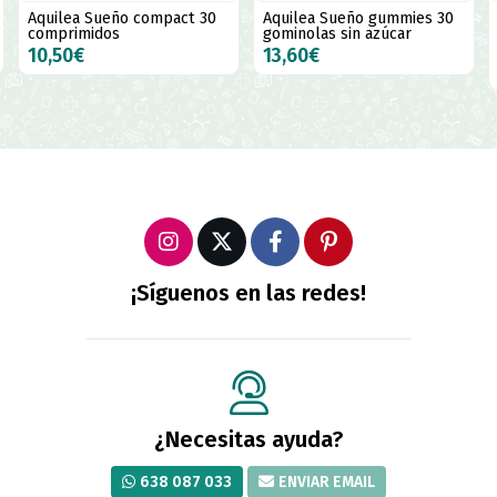
Aquilea Sueño gummies 30
Lavigor melatoplus
gominolas sin azúcar
melatonina 1,99 mg 60
comprimidos
13,60€
12,45€
11,20€
¡Síguenos en las redes!
¿Necesitas ayuda?
638 087 033
ENVIAR EMAIL