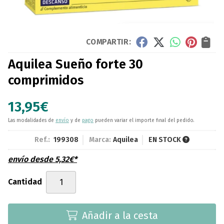
COMPARTIR:
Aquilea Sueño forte 30
comprimidos
13,95
€
Las modalidades de
envío
y de
pago
pueden variar el importe final del pedido.
Ref.:
199308
Marca:
Aquilea
EN STOCK
envío desde
5,32
€
*
Cantidad
Añadir a la cesta