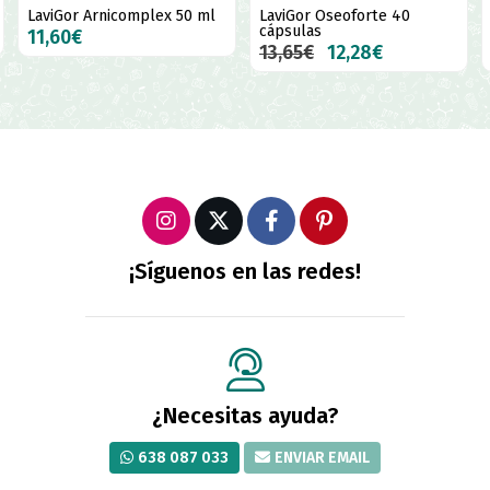
nicomplex 50 ml
LaviGor Oseoforte 40
Movial Plus flu
cápsulas
cápsulas + cre
13,65€
12,28€
21,50€
¡Síguenos en las redes!
¿Necesitas ayuda?
638 087 033
ENVIAR EMAIL