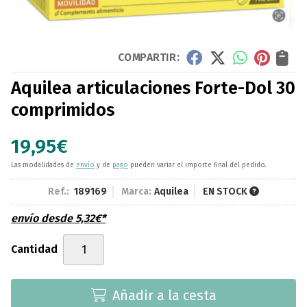
COMPARTIR:
Aquilea articulaciones Forte-Dol 30
comprimidos
19,95
€
Las modalidades de
envío
y de
pago
pueden variar el importe final del pedido.
Ref.:
189169
Marca:
Aquilea
EN STOCK
envío desde
5,32
€
*
Cantidad
Añadir a la cesta